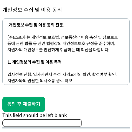
개인정보 수집 및 이용 동의
[개인정보 수집 및 이용 동의 전문]
(주)스포카 는 개인정보 보호법, 정보통신망 이용 촉진 및 정보보호
등에 관한 법률 등 관련 법령상의 개인정보보호 규정을 준수하며,
지원자의 개인정보를 안전하게 취급하는 데 최선을 다합니다.
1. 개인정보의 수집 및 이용 목적
입사전형 진행, 입사지원서 수정, 자격요건의 확인, 합격여부 확인,
지원자와의 원활한 의사소통 경로 확보
2. 수집하는 개인정보의 항목
동의 후 제출하기
[필수항목] : 성명, 이메일 주소, 전화번호
This field should be left blank
[선택항목] : 성별, 국적, 학력사항(학교명, 입학/졸업년월, 전공,
세부전공, 성적, 졸업구분), 경력사항(회사명, 직무, 직위, 부서명,
재직기간), 병역사항, 보훈사항(대상인 경우), 장애사항(대상인 경우),