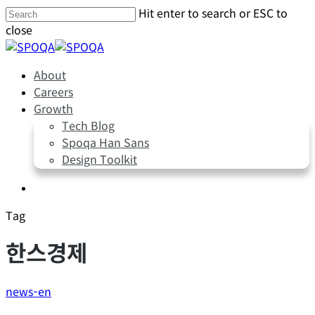
Skip
Hit enter to search or ESC to
to
close
main
Close
content
Search
Menu
About
Careers
Growth
Tech Blog
Spoqa Han Sans
Design Toolkit
Menu
Tag
한스경제
news-en