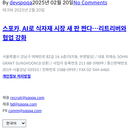
By
devspoqa
2025년 02월 20일
No Comments
테크M
2025년 2월 20일
기술 블로그
스포카 한 산스
스포카, AI로 식자재 시장 새 판 짠다…리트리버와
협업 강화
디자인 툴킷
서울특별시 강남구 테헤란로 82길 14, 6층(대치동, 부영빌딩) / 대표 최재승, SOHN
GRANT SUNGHOON(손성훈) / 사업자 등록번호 211-88-59899 / 통신판매번호
2019-서울강남-03553 / 전화번호 1588-0959 / FAX 02-544-6460
개인정보 처리방침
채용
recruit@spoqa.com
제휴
bd@spoqa.com
PR
comm@spoqa.com
Choose
a
language